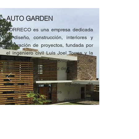
AUTO GARDEN
TORRECO es una empresa dedicada
al diseño, construcción, interiores y
decoración de proyectos, fundada por
el ingeniero civil Luis Joel Torres y la
diseñadora arquitéctonica y de
interiores Marcelle Báez de Torres.
Contamos con un equipo de
profesionales, técnicos y obreros
altamente capacitados, garantizando
así la calidad, tiempo de entrega y
durabilidad de sus proyectos. Medimos
nuestro éxito por la satisfacción de
cada uno de nuestros clientes de
manera especial.